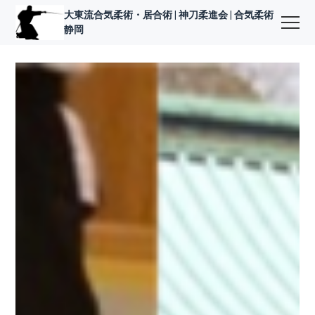
大東流合気柔術・居合術 | 神刀柔進会 | 合気柔術
静岡