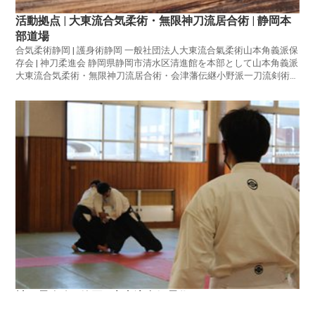
活動拠点 | 大東流合気柔術・無限神刀流居合術 | 静岡本
部道場
合気柔術静岡 | 護身術静岡 一般社団法人大東流合氣柔術山本角義派保
存会 | 神刀柔進会 静岡県静岡市清水区清進館を本部として山本角義派
大東流合気柔術・無限神刀流居合術・会津藩伝継小野派一刀流剣術を
修練しております。全国の神道柔進会活動拠点のご案内です。
神刀柔進会 | 静岡 | 大東流合気柔術のサイトについて
合気柔術静岡 | 護身術静岡 一般社団法人大東流合氣柔術山本角義派保