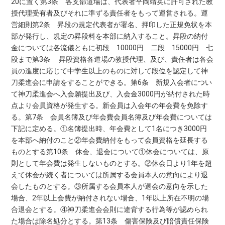
20に置く第3条 各支部道場は、代表者平岡靖英に許可された教
授代理受有者及びそれに準ずる責任者をもって運営される。運
営細則第2条 昇段の規定代表者が署名、押印した正規免状を本
部が発行し、規定の昇段料を本部に納入すること。昇段の納付
金については各流儀ともに初段 10000円 二段 15000円 七
段まで第3条 昇段資格各道場の教授代理、及び、責任者は各会
員の進度に応じて中学生以上のものに対して段位を認定して神
刀柔進会に申請をすることができる。第6条 新規入会者につい
て神刀柔進会へ入会願提出及び、入会金3000円が納付された時
点より会員資格が発生する。新会員は入会年の年会費を免除す
る。第7条 会員名簿及び年会費会員名簿及び年会費については
下記に定める。①名簿提出時、年会費として1名につき3000円
を本部へ納付のこと②年会費納付をもって会員資格を延長する
ものとする第10条 休会、退会について①休会については、原
則として年会費は発生しないものとする。②休会日より1年を超
えて休会が続く者については所属する会員本人の意向により退
会したものとする。③所属する会員本人が退会の意向を示した
場合、2年以上会費が納付されない場合、1年以上所在不明の場
合退会とする。④神刀柔進会会則に違背する行為等が認められ
た場合は除名処分とする。第13条 傷害保険及び賠償責任保険