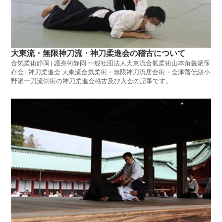
大東流・無限神刀流・神刀柔進会の稽古について
合気柔術静岡 | 護身術静岡 一般社団法人大東流合氣柔術山本角義派保
存会 | 神刀柔進会 大東流合気柔術・無限神刀流居合術・会津藩伝継小
野派一刀流剣術の神刀柔進会稽古及び入会の記事です。