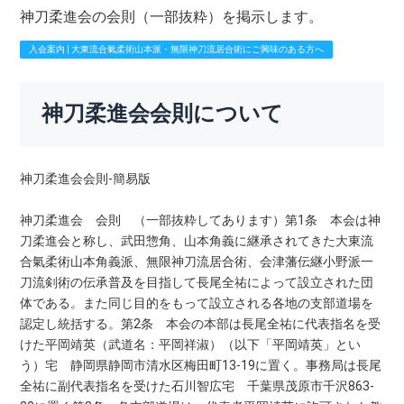
神刀柔進会の会則（一部抜粋）を掲示します。
入会案内 | 大東流合氣柔術山本派・無限神刀流居合術にご興味のある方へ
神刀柔進会会則について
神刀柔進会会則-簡易版
神刀柔進会 会則 （一部抜粋してあります）第1条 本会は神
刀柔進会と称し、武田惣角、山本角義に継承されてきた大東流
合氣柔術山本角義派、無限神刀流居合術、会津藩伝継小野派一
刀流剣術の伝承普及を目指して長尾全祐によって設立された団
体である。また同じ目的をもって設立される各地の支部道場を
認定し統括する。第2条 本会の本部は長尾全祐に代表指名を受
けた平岡靖英（武道名：平岡祥淑）（以下「平岡靖英」とい
う）宅 静岡県静岡市清水区梅田町13-19に置く。事務局は長尾
全祐に副代表指名を受けた石川智広宅 千葉県茂原市千沢863-