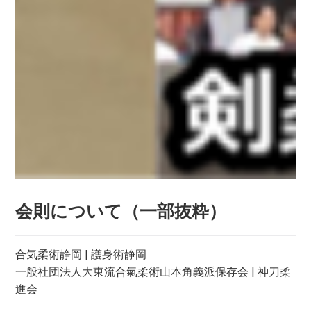
会則について（一部抜粋）
合気柔術静岡 | 護身術静岡
一般社団法人大東流合氣柔術山本角義派保存会 | 神刀柔
進会